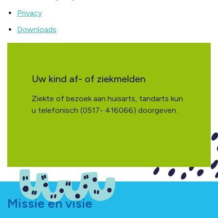
Privacy
Downloads
Uw kind af- of ziekmelden
Ziekte of bezoek aan huisarts, tandarts kun
u telefonisch (0517- 416066) doorgeven.
Missie en visie