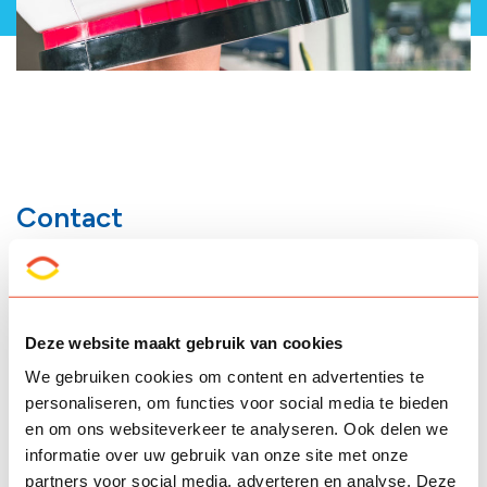
Contact
Directie
Wij geloven in de kracht van verbinding! Samen werken en
leren binnen én buiten het onderwijs.
Deze website maakt gebruik van cookies
We gebruiken cookies om content en advertenties te
Directeur
:
personaliseren, om functies voor social media te bieden
Annelies Dijkstra
en om ons websiteverkeer te analyseren. Ook delen we
informatie over uw gebruik van onze site met onze
0517-416066
partners voor social media, adverteren en analyse. Deze